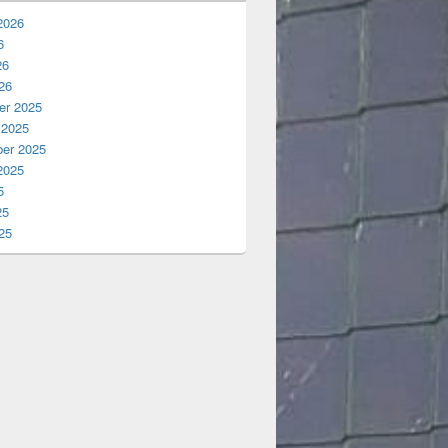
2026
6
26
26
r 2025
 2025
er 2025
2025
5
25
25