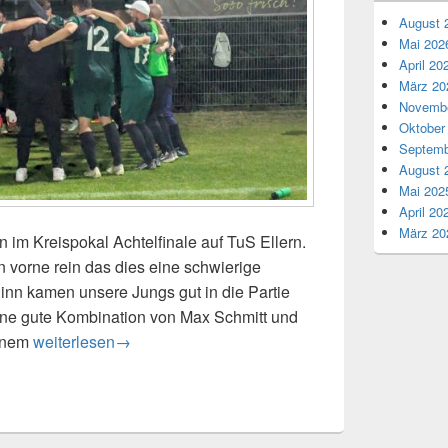
August 
Mai 202
April 20
März 20
Novembe
Oktober
Septemb
August 
Mai 202
April 20
März 20
 im Kreispokal Achtelfinale auf TuS Ellern.
 vorne rein das dies eine schwierige
nn kamen unsere Jungs gut in die Partie
 eine gute Kombination von Max Schmitt und
VfR zieht ins Viertelfinale
einem
weiterlesen
→