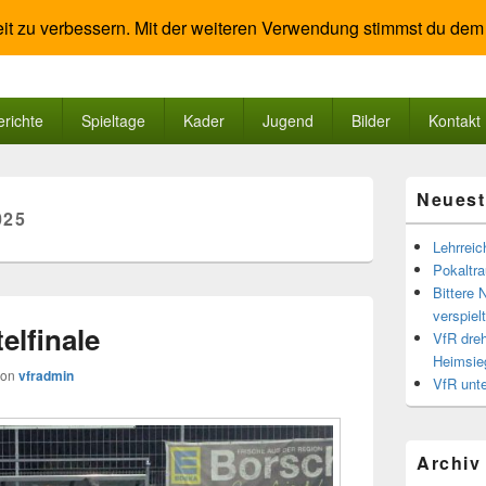
it zu verbessern. Mit der weiteren Verwendung stimmst du dem
ad Salzig
oreley
erichte
Spieltage
Kader
Jugend
Bilder
Kontakt
Primärer
Neuest
Seitenleisten
025
Widgetberei
Lehrreic
Pokaltra
Bittere 
verspiel
telfinale
VfR dreh
Heimsie
von
vfradmin
VfR unte
Archiv