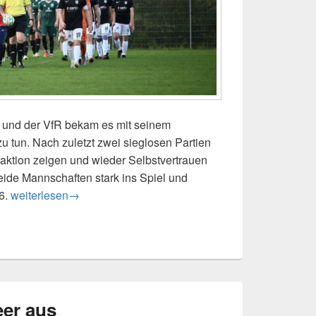
n und der VfR bekam es mit seinem
u tun. Nach zuletzt zwei sieglosen Partien
eaktion zeigen und wieder Selbstvertrauen
de Mannschaften stark ins Spiel und
Pokalsieg kurz vor Schluss
16.
weiterlesen
→
eer aus