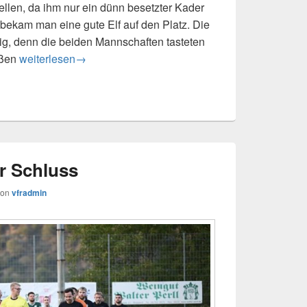
ellen, da ihm nur ein dünn besetzter Kader
bekam man eine gute Elf auf den Platz. Die
ig, denn die beiden Mannschaften tasteten
VfR nimmt Punkte mit an den Rhein
ißen
weiterlesen
→
r Schluss
von
vfradmin