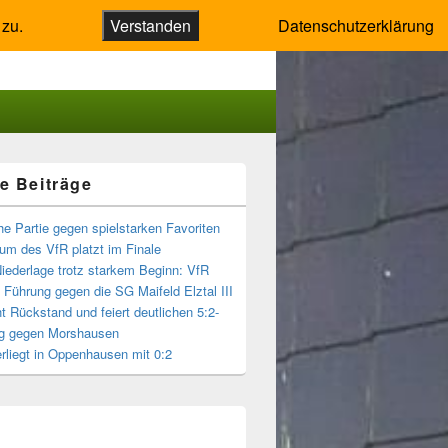
 zu.
Verstanden
Datenschutzerklärung
e Beiträge
-
ch
he Partie gegen spielstarken Favoriten
um des VfR platzt im Finale
Niederlage trotz starkem Beginn: VfR
t Führung gegen die SG Maifeld Elztal III
t Rückstand und feiert deutlichen 5:2-
g gegen Morshausen
rliegt in Oppenhausen mit 0:2