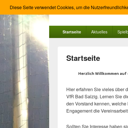
Diese Seite verwendet Cookies, um die Nutzerfreundlichke
VfR Salisso B
Fußball und Leichtathletik im Tal der L
Primäres
Startseite
Aktuelles
Spiel
Menü
Startseite
Herzlich Willkommen auf 
Hier erfahren Sie vieles über
VfR Bad Salzig. Lernen Sie die
den Vorstand kennen, welche h
Engagement die Vereinsarbeit
Sollten Sie Interesse haben s