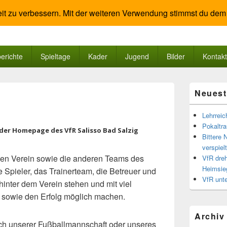
it zu verbessern. Mit der weiteren Verwendung stimmst du dem
ad Salzig
oreley
berichte
Spieltage
Kader
Jugend
Bilder
Kontakt
Primärer
Neuest
Seitenleisten
Widgetberei
Lehrreic
Pokaltra
der Homepage des VfR Salisso Bad Salzig
Bittere 
verspiel
 den Verein sowie die anderen Teams des
VfR dreh
Heimsie
 Spieler, das Trainerteam, die Betreuer und
VfR unte
inter dem Verein stehen und mit viel
 sowie den Erfolg möglich machen.
Archiv
ich unserer Fußballmannschaft oder unseres