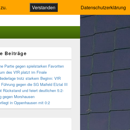
 zu.
Verstanden
Datenschutzerklärung
e Beiträge
-
ch
he Partie gegen spielstarken Favoriten
um des VfR platzt im Finale
Niederlage trotz starkem Beginn: VfR
t Führung gegen die SG Maifeld Elztal III
t Rückstand und feiert deutlichen 5:2-
g gegen Morshausen
rliegt in Oppenhausen mit 0:2