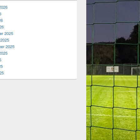
2026
6
26
26
r 2025
 2025
er 2025
2025
5
25
25