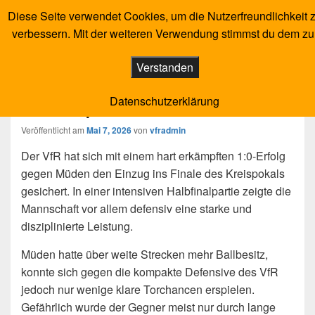
Diese Seite verwendet Cookies, um die Nutzerfreundlichkeit 
VfR Salisso Bad Salzig
Fußball und Leichtathletik im Tal der Loreley
verbessern. Mit der weiteren Verwendung stimmst du dem zu
Menü
Verstanden
VfR zieht mit kämpferischer Leistung
Datenschutzerklärung
ins Kreispokal-Finale ein
Veröffentlicht am
Mai 7, 2026
von
vfradmin
Der VfR hat sich mit einem hart erkämpften 1:0-Erfolg
gegen Müden den Einzug ins Finale des Kreispokals
gesichert. In einer intensiven Halbfinalpartie zeigte die
Mannschaft vor allem defensiv eine starke und
disziplinierte Leistung.
Müden hatte über weite Strecken mehr Ballbesitz,
konnte sich gegen die kompakte Defensive des VfR
jedoch nur wenige klare Torchancen erspielen.
Gefährlich wurde der Gegner meist nur durch lange