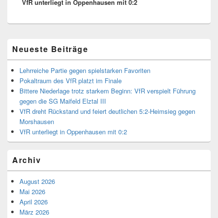
VfR unterliegt in Oppenhausen mit 0:2
Beitrag:
Primärer
Neueste Beiträge
Seitenleisten-
Widgetbereich
Lehrreiche Partie gegen spielstarken Favoriten
Pokaltraum des VfR platzt im Finale
Bittere Niederlage trotz starkem Beginn: VfR verspielt Führung
gegen die SG Maifeld Elztal III
VfR dreht Rückstand und feiert deutlichen 5:2-Heimsieg gegen
Morshausen
VfR unterliegt in Oppenhausen mit 0:2
Archiv
August 2026
Mai 2026
April 2026
März 2026