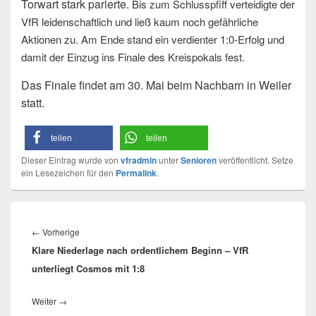
Torwart stark parierte.
Bis zum Schlusspfiff verteidigte der
VfR leidenschaftlich und ließ kaum noch gefährliche
Aktionen zu. Am Ende stand ein verdienter 1:0-Erfolg und
damit der Einzug ins Finale des Kreispokals fest.
Das Finale findet am 30. Mai beim Nachbarn in Weiler
statt.
teilen
teilen
Dieser Eintrag wurde von
vfradmin
unter
Senioren
veröffentlicht. Setze
ein Lesezeichen für den
Permalink
.
Beitragsnavigation
Vorheriger
←
Vorherige
Klare Niederlage nach ordentlichem Beginn – VfR
Beitrag:
unterliegt Cosmos mit 1:8
Nächster
Weiter
→