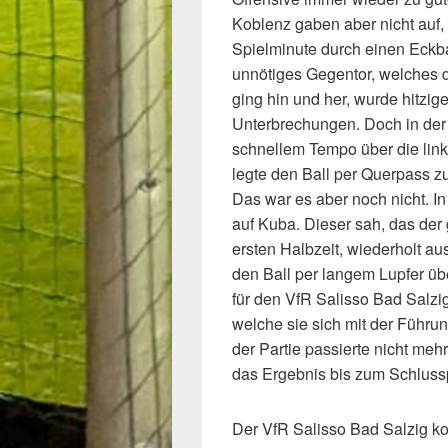
Koblenz gaben aber nicht auf, 
Spielminute durch einen Eckbal
unnötiges Gegentor, welches 
ging hin und her, wurde hitzi
Unterbrechungen. Doch in der 
schnellem Tempo über die linke
legte den Ball per Querpass z
Das war es aber noch nicht. In
auf Kuba. Dieser sah, das der
ersten Halbzeit, wiederholt au
den Ball per langem Lupfer üb
für den VfR Salisso Bad Salzig
welche sie sich mit der Führu
der Partie passierte nicht meh
das Ergebnis bis zum Schlusspf
Der VfR Salisso Bad Salzig ko