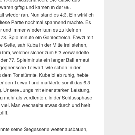
waren giftig und kamen in der 66.
l wieder ran. Nun stand es 4:3. Ein wirklich
diese Partie nochmal spannend machte. Es
ger und immer wieder kam es zu kleinen
73. Spielminute ein Geniestreich. Fawzi mit
 Seite, sah Kuba in der Mitte frei stehen,
u ihm, welcher sicher zum 5:3 verwandelte.
 der 77. Spielminute ein langer Ball erneut
 gegnerische Torwart, wie schon in der
s dem Tor stürmte. Kuba blieb ruhig, hebte
er den Torwart und markierte somit das 6:3
. Unsere Jungs mit einer starken Leistung,
ng mehr als verdienten. In der Schlussphase
r viel. Man wechselte etwas durch und hielt
iff.
nnte seine Siegesserie weiter ausbauen,