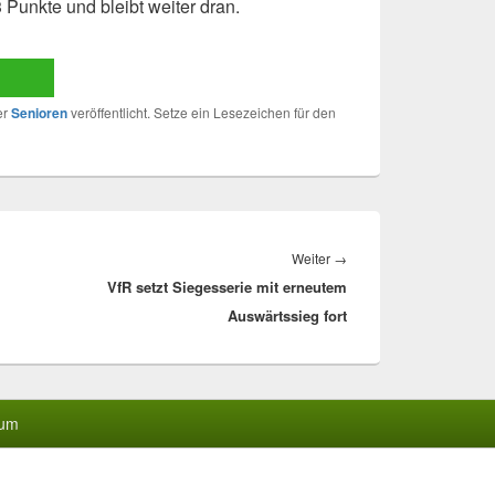
3 Punkte und bleibt weiter dran.
er
Senioren
veröffentlicht. Setze ein Lesezeichen für den
Nächster
Weiter
→
VfR setzt Siegesserie mit erneutem
Beitrag:
Auswärtssieg fort
sum