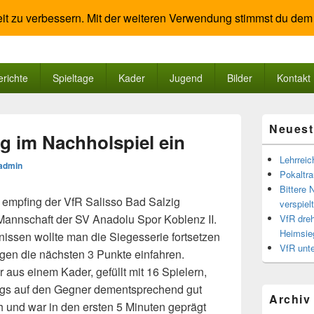
it zu verbessern. Mit der weiteren Verwendung stimmst du dem
ad Salzig
oreley
erichte
Spieltage
Kader
Jugend
Bilder
Kontakt
Primärer
Neuest
Seitenleisten
g im Nachholspiel ein
Widgetberei
Lehrreic
radmin
Pokaltra
Bittere 
empfing der VfR Salisso Bad Salzig
verspiel
Mannschaft der SV Anadolu Spor Koblenz II.
VfR dreh
Heimsie
bnissen wollte man die Siegesserie fortsetzen
VfR unte
gen die nächsten 3 Punkte einfahren.
r aus einem Kader, gefüllt mit 16 Spielern,
ungs auf den Gegner dementsprechend gut
Archiv
h und war in den ersten 5 Minuten geprägt