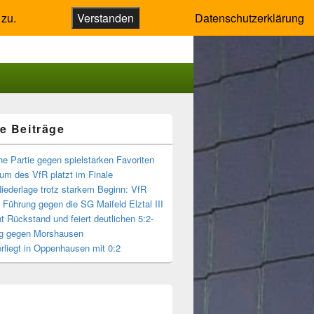
 zu.
Verstanden
Datenschutzerklärung
e Beiträge
-
ch
he Partie gegen spielstarken Favoriten
um des VfR platzt im Finale
Niederlage trotz starkem Beginn: VfR
t Führung gegen die SG Maifeld Elztal III
t Rückstand und feiert deutlichen 5:2-
g gegen Morshausen
rliegt in Oppenhausen mit 0:2