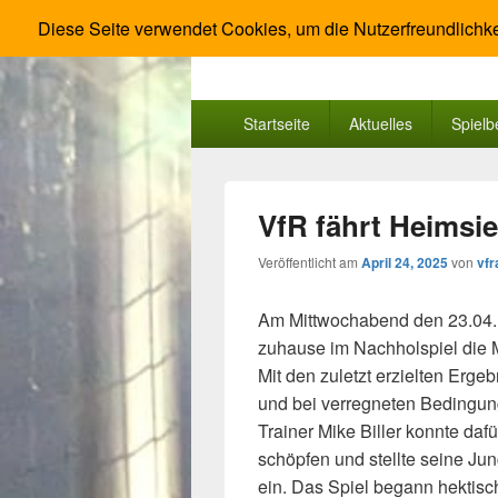
Diese Seite verwendet Cookies, um die Nutzerfreundlichke
VfR Salisso B
Fußball und Leichtathletik im Tal der L
Primäres
Startseite
Aktuelles
Spielb
Menü
VfR fährt Heimsie
Veröffentlicht am
April 24, 2025
von
vf
Am Mittwochabend den 23.04. 
zuhause im Nachholspiel die 
Mit den zuletzt erzielten Erge
und bei verregneten Bedingun
Trainer Mike Biller konnte dafü
schöpfen und stellte seine J
ein. Das Spiel begann hektisc