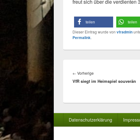
freut sich über die verdienten 
teilen
teilen
Dieser Eintrag wurde von
vfradmin
unt
Permalink
.
Beitragsnavigation
Vorheriger
←
Vorherige
VfR siegt im Heimspiel souverän
Beitrag:
Seitenfuß-
Datenschutzerklärung
Impres
Menü