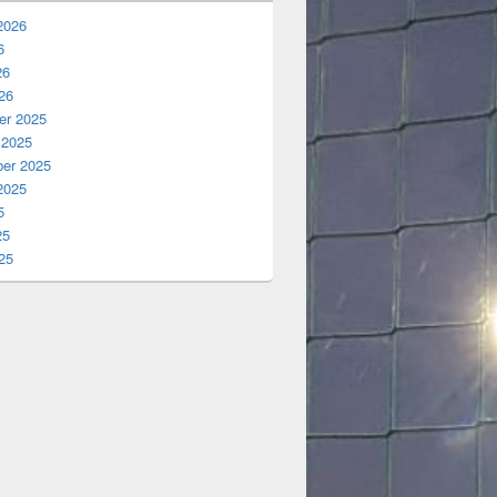
2026
6
26
26
r 2025
 2025
er 2025
2025
5
25
25