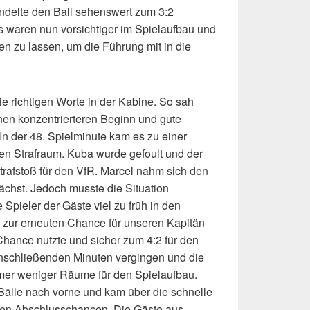
ndelte den Ball sehenswert zum 3:2
s waren nun vorsichtiger im Spielaufbau und
en zu lassen, um die Führung mit in die
die richtigen Worte in der Kabine. So sah
en konzentrierteren Beginn und gute
In der 48. Spielminute kam es zu einer
hen Strafraum. Kuba wurde gefoult und der
trafstoß für den VfR. Marcel nahm sich den
unächst. Jedoch musste die Situation
Spieler der Gäste viel zu früh in den
s zur erneuten Chance für unseren Kapitän
Chance nutzte und sicher zum 4:2 für den
nschließenden Minuten vergingen und die
er weniger Räume für den Spielaufbau.
 Bälle nach vorne und kam über die schnelle
ten Abschlusschancen. Die Gäste aus