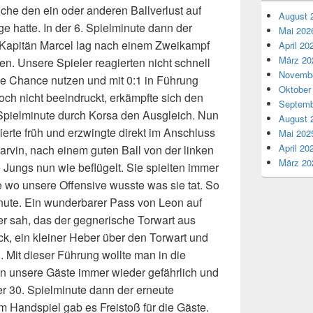
che den ein oder anderen Ballverlust auf
August 
e hatte. In der 6. Spielminute dann der
Mai 202
 Kapitän Marcel lag nach einem Zweikampf
April 20
März 20
. Unsere Spieler reagierten nicht schnell
Novembe
se Chance nutzen und mit 0:1 in Führung
Oktober
ch nicht beeindruckt, erkämpfte sich den
Septemb
. Spielminute durch Korsa den Ausgleich. Nun
August 
ierte früh und erzwingte direkt im Anschluss
Mai 202
April 20
arvin, nach einem guten Ball von der linken
März 20
 Jungs nun wie beflügelt. Sie spielten immer
e wo unsere Offensive wusste was sie tat. So
inute. Ein wunderbarer Pass von Leon auf
er sah, das der gegnerische Torwart aus
ck, ein kleiner Heber über den Torwart und
. Mit dieser Führung wollte man in die
n unsere Gäste immer wieder gefährlich und
er 30. Spielminute dann der erneute
 Handspiel gab es Freistoß für die Gäste.