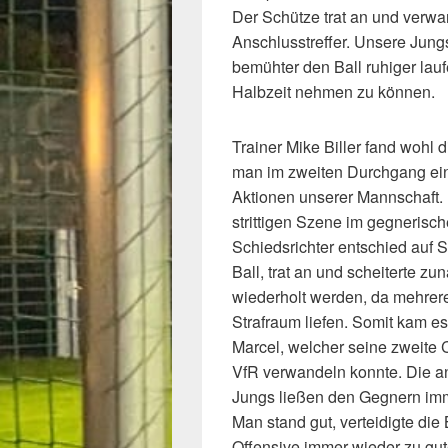
Der Schütze trat an und verwa
Anschlusstreffer. Unsere Jung
bemühter den Ball ruhiger lauf
Halbzeit nehmen zu können.
Trainer Mike Biller fand wohl 
man im zweiten Durchgang ein
Aktionen unserer Mannschaft. 
strittigen Szene im gegnerisc
Schiedsrichter entschied auf S
Ball, trat an und scheiterte z
wiederholt werden, da mehrere 
Strafraum liefen. Somit kam e
Marcel, welcher seine zweite 
VfR verwandeln konnte. Die a
Jungs ließen den Gegnern imm
Man stand gut, verteidigte die
Offensive immer wieder zu gu