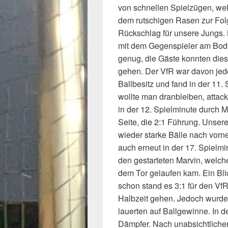
von schnellen Spielzügen, wel
dem rutschigen Rasen zur Folg
Rückschlag für unsere Jungs.
mit dem Gegenspieler am Boden
genug, die Gäste konnten die
gehen. Der VfR war davon jedo
Ballbesitz und fand in der 11
wollte man dranbleiben, attack
in der 12. Spielminute durch M
Seite, die 2:1 Führung. Unsere
wieder starke Bälle nach vorn
auch erneut in der 17. Spielm
den gestarteten Marvin, welch
dem Tor gelaufen kam. Ein Bli
schon stand es 3:1 für den VfR
Halbzeit gehen. Jedoch wurde
lauerten auf Ballgewinne. In d
Dämpfer. Nach unabsichtlichem